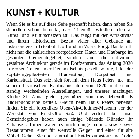
KUNST + KULTUR
Wenn Sie es bis auf diese Seite geschafft haben, dann haben Sie
sicherlich schon bemerkt, dass Tetenbüll wirklich reich an
Kunst- und Kulturschätzen ist. Das fängt mit der Attraktivität
und ihrem historischen Bezug vieler alter Gebäude an,
insbesondere in Tetenbüll-Dorf und im Wasserkoog. Das betrifft
nicht nur die zahlreichen reetgedeckten Katen und Haubarge im
gesamten Gemeindegebiet, sondern auch die individuell
gestaltete Architektur gerade im Dorfzentrum, das Anfang 2020
in großen Teilen unter Denkmalschutz gestellt wurde, inkl. der
kopfsteingepflasterten Bradenstraat, Dörpstraat und
Karkenstraat. Das setzt sich fort mit dem Haus Peters, u.a. mit
seinem historischen Kaufmannsladen von 1820 und seinen
ständig wechselnden Ausstellungen, und unserer mächtigen
Kirche St. Anna gleich gegenüber, von uns liebevoll als
Bilderbuchkirche betitelt. Gleich beim Haus Peters nebenan
finden Sie ein lebendiges Open-Air-Oldtimer-Museum vor der
Werkstatt von Ernst-Otto Saß. Und verteilt über unser
Gemeindegebiet haben auch einige bildende Künstler ihr
Zuhause - früher waren es noch einige mehr - sowie zwei
Restauratoren, einer für wertvolle Geigen und einer für alte
Möbel. Gehen Sie doch einmal auf Entdeckungstour und / oder