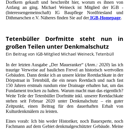
Dorfkern gekauft und beschreibt hier, worum es ihnen von
Anfang an ging. Michael Weineck ist Mitglied der IGB -
(Interessengemeinschaft) IG Baupflege Nordfriesland und
Dithmarschen e.V. Näheres finden Sie auf der
IGB-Homepage
.
Tetenbüller Dorfmitte steht nun in
großen Teilen unter Denkmalschutz
Ein Beitrag von IGB-Mitglied Michael Weineck, Tetenbüll
In der letzten Ausgabe „Der Maueranker“ (
Anm.: 2020
) las ich
traurige Verweise auf baulichen Frevel an historisch wertvollen
Gebäuden. Dann denke ich an unsere kleine Reetdachkate in der
Dörpstraat in Tetenbüll, die ein neues Reetdach und nach fast
150 Jahren erstmals rundum eine Drainage erhalten hat, um das
Fundament trocken zu halten. Warum macht man das eigentlich?
Weite Teile der Tetenbüller Dorfmitte inkl. unserer Reetdachkate
stehen seit Februar 2020 unter Denkmalschutz – ein guter
Zeitpunkt, einen Beitrag für den dauerhaften Erhalt von
Kulturdenkmälern zu leisten.
Eines vorab: Ich bin weder Historiker, noch Bauexperte, noch
Fachmann auf dem Gebiet denkmalgeschützter Gebäude. Meine