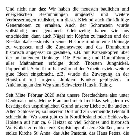
Und nicht nur das: Wir haben die neuesten baulichen und
energetischen Bestimmungen umgesetzt und weitere
Verbesserungen realisiert, um dieses Kleinod auch für künftige
Generationen zu erhalten. Auch der Schornstein wurde
vollständig neu gemauert. Gleichzeitig haben wir uns
entschieden, dann auch Nägel mit Köpfen zu machen und der
Reetdachkate erstmals in seiner Historie rundum eine Drainage
zu verpassen und die Zugangswege und das Drumherum
historisch angepasst zu gestalten, z.B. mit Katzenköpfen über
der umlaufenden Drainage. Die Beratung und Durchführung
aller Maßnahmen erfolgte durch Thorsten Jungnickel,
Poppenbüll. Sein Team hat während der Arbeiten viele weitere
gute Ideen eingebracht, z.B. wurde die Zuwegung an der
Hausfront mit urigem, dunklem Klinker gepflastert, in
Anlehnung an den Weg zum Schweizer Haus in Tating.
Seit Mitte Februar 2020 steht unsere Reetdachkate also unter
Denkmalschutz. Meine Frau und mich freut das sehr, denn es
bestätigt den ursprünglichen Grund unserer Liebe zu ihr und zur
Alten Schlosserei, zu unserem Dorf und zur Gemeinde Tetenbüll
schlechthin. Wo sonst gibt es in Nordfriesland oder Schleswig-
Holstein auf nur ca. 6 Hektar so viel Schönes und historisch
Wertvolles zu entdecken? Kopfsteingepflasterte Straßen, unsere
stolze Kirche St. Anna, das Alte Pastorat, das Haus Peters, die