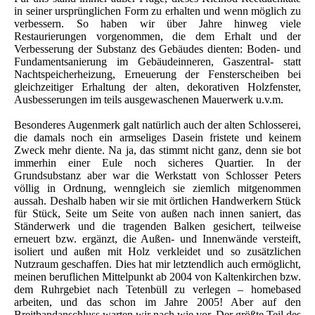
in seiner ursprünglichen Form zu erhalten und wenn möglich zu
verbessern. So haben wir über Jahre hinweg viele
Restaurierungen vorgenommen, die dem Erhalt und der
Verbesserung der Substanz des Gebäudes dienten: Boden- und
Fundamentsanierung im Gebäudeinneren, Gaszentral- statt
Nachtspeicherheizung, Erneuerung der Fensterscheiben bei
gleichzeitiger Erhaltung der alten, dekorativen Holzfenster,
Ausbesserungen im teils ausgewaschenen Mauerwerk u.v.m.
Besonderes Augenmerk galt natürlich auch der alten Schlosserei,
die damals noch ein armseliges Dasein fristete und keinem
Zweck mehr diente. Na ja, das stimmt nicht ganz, denn sie bot
immerhin einer Eule noch sicheres Quartier. In der
Grundsubstanz aber war die Werkstatt von Schlosser Peters
völlig in Ordnung, wenngleich sie ziemlich mitgenommen
aussah. Deshalb haben wir sie mit örtlichen Handwerkern Stück
für Stück, Seite um Seite von außen nach innen saniert, das
Ständerwerk und die tragenden Balken gesichert, teilweise
erneuert bzw. ergänzt, die Außen- und Innenwände versteift,
isoliert und außen mit Holz verkleidet und so zusätzlichen
Nutzraum geschaffen. Dies hat mir letztendlich auch ermöglicht,
meinen beruflichen Mittelpunkt ab 2004 von Kaltenkirchen bzw.
dem Ruhrgebiet nach Tetenbüll zu verlegen – homebased
arbeiten, und das schon im Jahre 2005! Aber auf den
Breitbandanschluss warten wir nach wie vor. Der größte Teil des