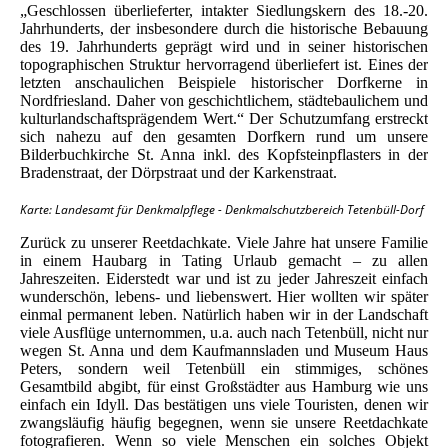
„Geschlossen überlieferter, intakter Siedlungskern des 18.-20.
Jahrhunderts, der insbesondere durch die historische Bebauung
des 19. Jahrhunderts geprägt wird und in seiner historischen
topographischen Struktur hervorragend überliefert ist. Eines der
letzten anschaulichen Beispiele historischer Dorfkerne in
Nordfriesland. Daher von geschichtlichem, städtebaulichem und
kulturlandschaftsprägendem Wert.“ Der Schutzumfang erstreckt
sich nahezu auf den gesamten Dorfkern rund um unsere
Bilderbuchkirche St. Anna inkl. des Kopfsteinpflasters in der
Bradenstraat, der Dörpstraat und der Karkenstraat.
Karte: Landesamt für Denkmalpflege - Denkmalschutzbereich Tetenbüll-Dorf
Zurück zu unserer Reetdachkate. Viele Jahre hat unsere Familie
in einem Haubarg in Tating Urlaub gemacht – zu allen
Jahreszeiten. Eiderstedt war und ist zu jeder Jahreszeit einfach
wunderschön, lebens- und liebenswert. Hier wollten wir später
einmal permanent leben. Natürlich haben wir in der Landschaft
viele Ausflüge unternommen, u.a. auch nach Tetenbüll, nicht nur
wegen St. Anna und dem Kaufmannsladen und Museum Haus
Peters, sondern weil Tetenbüll ein stimmiges, schönes
Gesamtbild abgibt, für einst Großstädter aus Hamburg wie uns
einfach ein Idyll. Das bestätigen uns viele Touristen, denen wir
zwangsläufig häufig begegnen, wenn sie unsere Reetdachkate
fotografieren. Wenn so viele Menschen ein solches Objekt