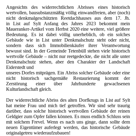
Angesichts des widerrechtlichen Abrisses eines historisch
wertvollen, bausubstanzmäßig völlig einwandfreien, aber (noch)
nicht denkmalgeschützten Reetdachhauses aus dem 17. Jh.
in List auf Sylt Anfang des Jahres 2023 bekommt mein
Maueranker-Artikel vom Herbst 2020 eine weitere, viel größere
Bedeutung. Es ist dabei völlig unerheblich, ob ein solches
Gebäude wie in List unter Denkmalschutz steht oder nicht,
sondern dass sich Immobilienkäufer ihrer Verantwortung
bewusst sind. In der Gemeinde Tetenbüll stehen viele historisch
wertvolle Gebäude – nicht nur reetgedeckte, die nicht alle unter
Denkmalschutz stehen, aber den Charakter der Landschaft
Eiderstedt und
unseres Dorfes mitprägen. Ein Abriss solcher Gebäude oder eine
nicht historisch sachgemäße Restaurierung kommt der
Zerstörung einer über Jahrhunderte gewachsenen
Kulturlandschaft gleich.
Der widerrechtliche Abriss des alten Dorfkrugs in List auf Sylt
hat meine Frau und mich tief getroffen. Wir sind sehr traurig
darüber, dass solche historisch wertvollen Gebäude der reinen
Geldgier zum Opfer fallen können. Es muss endlich Schluss sein
mit solchem Frevel. Wenn es nach uns ginge, dann sollte dem
neuen Eigentümer auferlegt werden, das historische Gebäude
originalgetreu wiederaufzubauen!