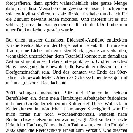
fotografieren, dann spricht wahrscheinlich eine ganze Menge
dafür, dass diese Menschen eine gewisse Sehnsucht nach einem
solchen Idyll verspüren, das sie für sich festhalten und auch für
die Zukunft bewahrt sehen möchten. Und insofern ist es nur
schlüssig, dass die Sachgemeinschaft Tetenbüll-Dorfmitte nun
unter Denkmalschutz gestellt wurde.
Bei einem unserer damaligen Eiderstedt-Ausflüge entdeckten
wir die Reetdachkate in der Dörpstraat in Tetenbüll – für uns ein
Traum, eine Liebe auf den ersten Blick, gerade zu verkaufen,
wenngleich unerreichbar, denn Tetenbüll konnte zum damaligen
Zeitpunkt nicht unser Lebensmittelpunkt sein. Und ein solches
Haus muss ganzjährig bewohnt, die Bewohner müssen Teil der
Dorfgemeinschaft sein. Und das konnten wir Ende der 90er-
Jahre nicht gewährleisten. Aber das Schicksal meinte es gut mit
uns und „unserer“ Reetdachkate.
2001 schlugen unerwartet Blitz und Donner in meinem
Berufsleben ein, denn mein Hamburger Arbeitgeber fusionierte
mit einem Großunternehmen im Ruhrgebiet. Unser Wohnsitz in
Kaltenkirchen im nördlichen Hamburger Speckgürtel war für
mich fortan nur noch Wochenenddomizil. Pendeln nach
Bochum bzw. Gelsenkirchen war angesagt. 2001 sollte der letzte
Urlaub im Haubarg Blumenhof in Tating sein, denn im Frühjahr
2002 stand die Reetdachkate erneut zum Verkauf. Und diesmal