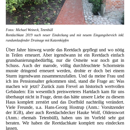
Fotos: Michael Weineck, Tetenbüll
Reetdachkate 2019 nach neuer Eindeckung und mit neuem Eingangsbereich inkl.
rundumlaufender Drainage mit Katzenköpfen
Über Jahre hinweg wurde das Reetdach gepflegt und wo nötig
in Teilen erneuert. Aber irgendwann ist ein Reetdach einfach
grundsanierungsbedürftig, nur die Ostseite war noch gut in
Schuss. Auch der marode, völlig durchfeuchtete Schornstein
musste dringend erneuert werden, drohte er doch bei einem
Sturm irgendwann zusammenzufallen. Und da meine Frau und
ich ins Pensionsalter gekommen sind, stand die Frage an: Was
machen wir jetzt? Zurück zum Frevel an historisch wertvollen
Gebäuden: Ein wesentlich preiswerteres Hartdach kam für uns
überhaupt nicht in Frage, denn das hätte unsere Liebe zu diesem
Haus komplett zerstört und das Dorfbild nachteilig verändert.
Viele Freunde, u.a. Hans-Georg Hostrup (Anm.: Vorsitzender
der IGB), aber auch Reetdachdecker Hauke Wolf, Oldenswort
(Anm.: ehemals Tetenbüll), haben uns im Vorfeld sehr gut
beraten. Wir haben die Reetdachkate komplett neu eindecken
lassen.