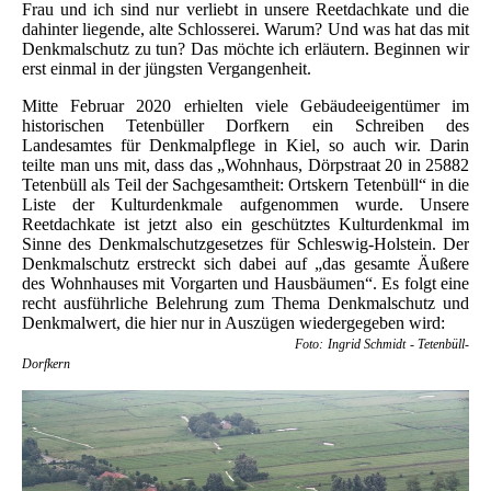
Frau und ich sind nur verliebt in unsere Reetdachkate und die
dahinter liegende, alte Schlosserei. Warum? Und was hat das mit
Denkmalschutz zu tun? Das möchte ich erläutern. Beginnen wir
erst einmal in der jüngsten Vergangenheit.
Mitte Februar 2020 erhielten viele Gebäudeeigentümer im
historischen Tetenbüller Dorfkern ein Schreiben des
Landesamtes für Denkmalpflege in Kiel, so auch wir. Darin
teilte man uns mit, dass das „Wohnhaus, Dörpstraat 20 in 25882
Tetenbüll als Teil der Sachgesamtheit: Ortskern Tetenbüll“ in die
Liste der Kulturdenkmale aufgenommen wurde. Unsere
Reetdachkate ist jetzt also ein geschütztes Kulturdenkmal im
Sinne des Denkmalschutzgesetzes für Schleswig-Holstein. Der
Denkmalschutz erstreckt sich dabei auf „das gesamte Äußere
des Wohnhauses mit Vorgarten und Hausbäumen“. Es folgt eine
recht ausführliche Belehrung zum Thema Denkmalschutz und
Denkmalwert, die hier nur in Auszügen wiedergegeben wird:
Foto: Ingrid Schmidt - Tetenbüll-
Dorfkern